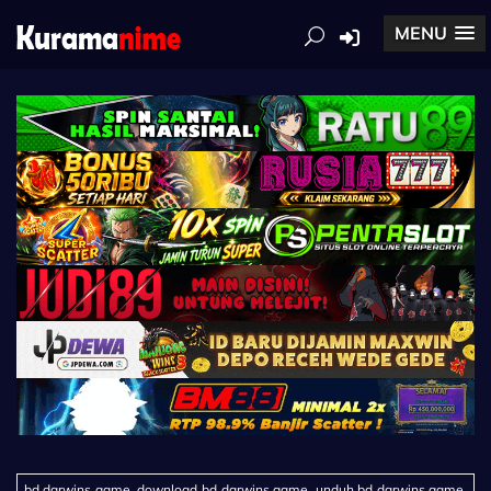
MENU
bd darwins game, download bd darwins game, unduh bd darwins game,