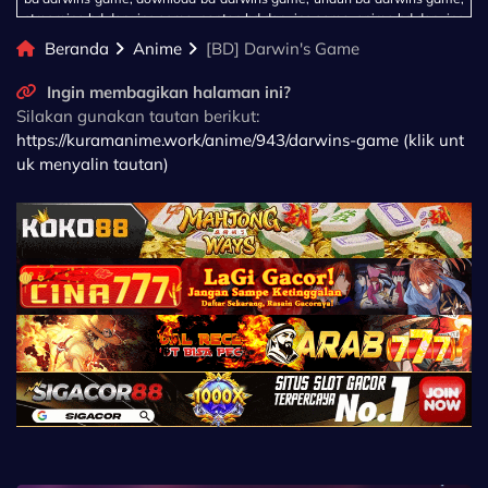
streaming bd darwins game, nonton bd darwins game, anime bd darwins
game, download anime bd darwins game, unduh anime bd darwins
Beranda
Anime
[BD] Darwin's Game
game, streaming anime bd darwins game, nonton anime bd darwins
game
Ingin membagikan halaman ini?
Silakan gunakan tautan berikut:
https://kuramanime.work/anime/943/darwins-game (klik unt
uk menyalin tautan)