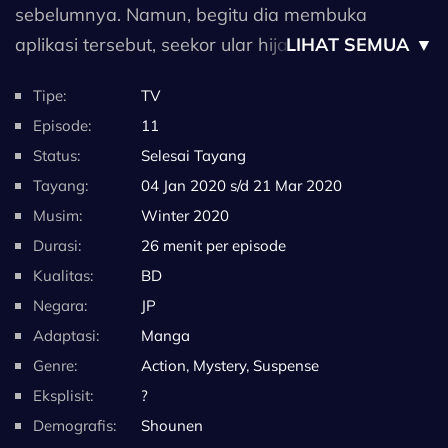
sebelumnya. Namun, begitu dia membuka
aplikasi tersebut, seekor ular hijau tiba-tiba
LIHAT SEMUA ▼
muncul dari layar ponselnya dan menggigit
Tipe:
TV
lehernya, membuatnya pingsan. Bangun di ruang
Episode:
11
kesehatan tanpa ada tanda-tanda gigitan ular,
Status:
Selesai Tayang
dia diberitahu oleh sekolah untuk mengambil sisa
Tayang:
04 Jan 2020 s/d
21 Mar 2020
hari itu libur. Meskipun bingung dengan apa yang
Musim:
Winter 2020
terjadi, dia menganggap pengalaman surreal itu
Durasi:
26 menit per episode
sebagai halusinasi dan naik kereta pulang.
Kualitas:
BD
Negara:
JP
Sayangnya, rasa penasarannya mengalahkan
Adaptasi:
Manga
dirinya dan dia menggunakan aplikasi tersebut
Genre:
Action,
Mystery,
Suspense
sekali lagi. Saat aplikasi tampak seperti game
Eksplisit:
?
pertarungan biasa, Kaname menghela napas
Demografis:
Shounen
lega dan memutuskan untuk memulai