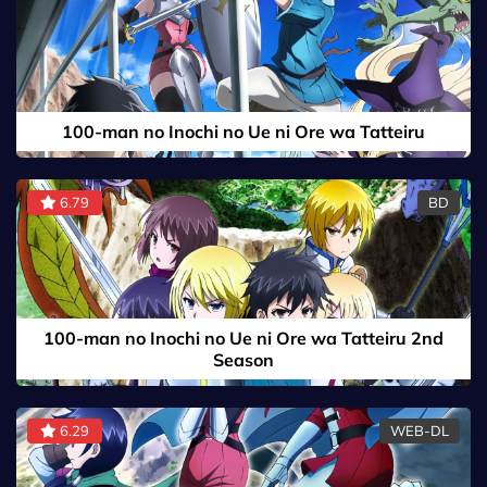
100-man no Inochi no Ue ni Ore wa Tatteiru
6.79
BD
100-man no Inochi no Ue ni Ore wa Tatteiru 2nd
Season
6.29
WEB-DL