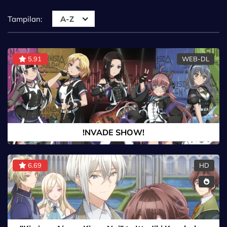
Tampilan:
A-Z
5.91
WEB-DL
!NVADE SHOW!
6.69
HD