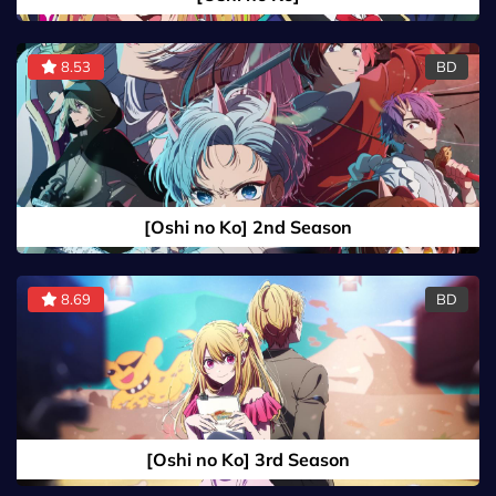
8.53
BD
[Oshi no Ko] 2nd Season
8.69
BD
[Oshi no Ko] 3rd Season