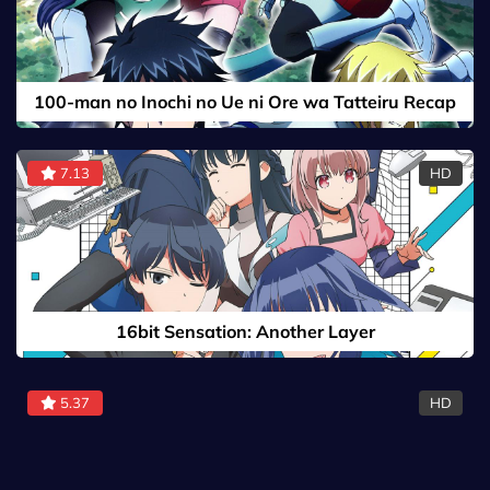
100-man no Inochi no Ue ni Ore wa Tatteiru Recap
7.13
HD
16bit Sensation: Another Layer
5.37
HD