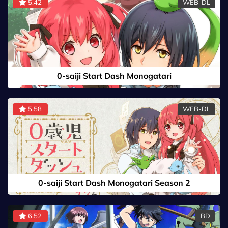
5.42
WEB-DL
0-saiji Start Dash Monogatari
5.58
WEB-DL
0-saiji Start Dash Monogatari Season 2
6.52
BD