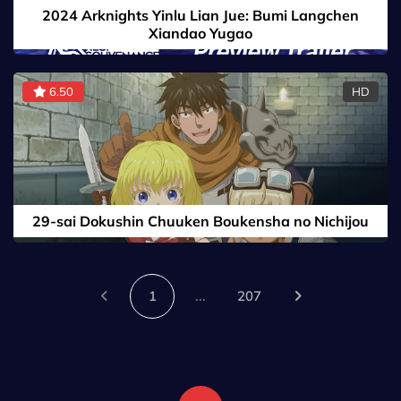
2024 Arknights Yinlu Lian Jue: Bumi Langchen
Xiandao Yugao
6.50
HD
29-sai Dokushin Chuuken Boukensha no Nichijou
1
...
207