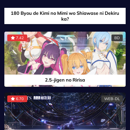
180 Byou de Kimi no Mimi wo Shiawase ni Dekiru
ka?
7.42
BD
2.5-jigen no Ririsa
6.70
WEB-DL