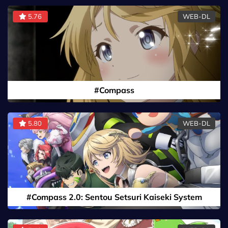
5.76
WEB-DL
#Compass
5.80
WEB-DL
#Compass 2.0: Sentou Setsuri Kaiseki System