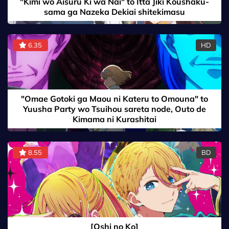
"Kimi wo Aisuru Ki wa Nai" to Itta Jiki Koushaku-
sama ga Nazeka Dekiai shitekimasu
6.35
HD
"Omae Gotoki ga Maou ni Kateru to Omouna" to
Yuusha Party wo Tsuihou sareta node, Outo de
Kimama ni Kurashitai
8.55
BD
[Oshi no Ko]