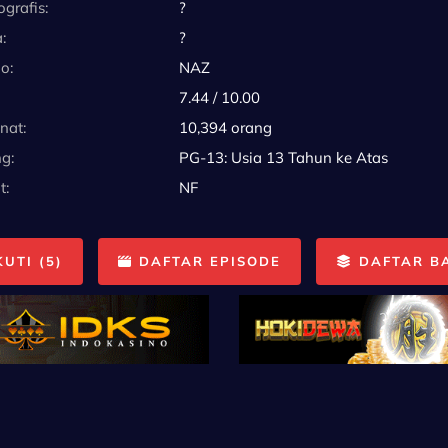
grafis:
?
:
?
o:
NAZ
7.44 / 10.00
nat:
10,394 orang
g:
PG-13: Usia 13 Tahun ke Atas
t:
NF
UTI (5)
DAFTAR EPISODE
DAFTAR B