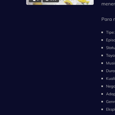
menem
Para m
dan p
Tipe:
memili
Epis
menye
Statu
merek
Taya
Musi
Suatu 
Duras
secepa
Kuali
Nega
(Sumbe
Adap
Genr
Catata
Ekspl