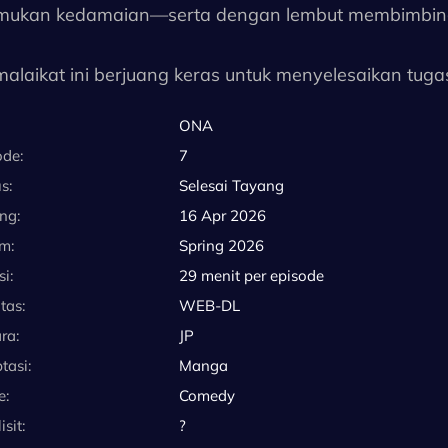
ukan kedamaian—serta dengan lembut membimbing m
alaikat ini berjuang keras untuk menyelesaikan tug
emimpinnya, Misaki Kurogane, yang merupakan bagian 
ONA
h untuk melakukan segala sesuatunya sesuai ritme mer
ode:
7
lesaikan kasus, mereka meluangkan waktu untuk set
s:
Selesai Tayang
a, dan membantu menyelesaikan hal-hal yang meng
ng:
16 Apr 2026
m:
Spring 2026
hari, mereka bertemu dengan roh yang terikat di Bumi
i:
29 menit per episode
t mungkin, berusaha sekuat tenaga untuk melarikan d
tas:
WEB-DL
ra:
JP
r: Netflix)
tasi:
Manga
e:
Comedy
n: Sinopsis diterjemahkan secara otomatis oleh Googl
isit:
?