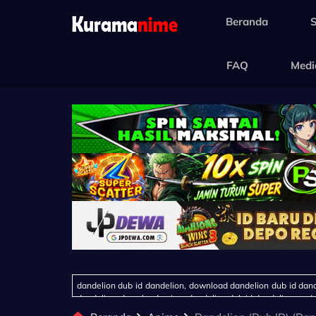
Beranda
FAQ
Medi
dandelion dub id dandelion, download dandelion dub id dand
dandelion, download anime dandelion dub id dandelion, undu