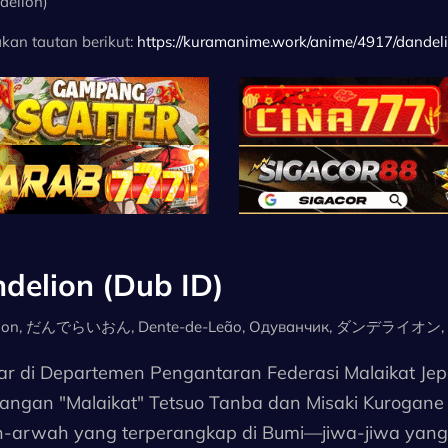
delion)
kan tautan berikut:
https://kuramanime.work/anime/4917/dandeli
delion (Dub ID)
ion, だんでらいおん, Dente-de-Leão, Одуванчик, ダンデライオン, Di
tar di Departemen Pengantaran Federasi Malaikat Je
langan "Malaikat" Tetsuo Tanba dan Misaki Kurogane
-arwah yang terperangkap di Bumi—jiwa-jiwa yang