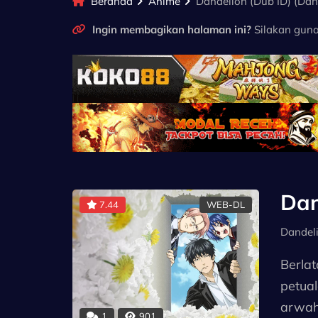
Beranda
Anime
Dandelion (Dub ID) (Dan
Ingin membagikan halaman ini?
Silakan guna
Dan
7.44
WEB-DL
Dandel
Berla
petua
arwah
1
901