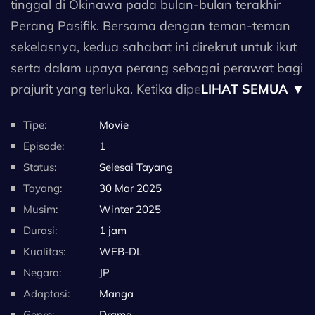
tinggal di Okinawa pada bulan-bulan terakhir
Perang Pasifik. Bersama dengan teman-teman
sekelasnya, kedua sahabat ini direkrut untuk ikut
serta dalam upaya perang sebagai perawat bagi
prajurit yang terluka. Ketika diperintahkan untuk
LIHAT SEMUA ▼
mati demi negara mereka, anggota kelompok
Tipe:
Movie
yang tersisa melarikan diri, namun harus
Episode:
1
menghadapi lingkungan yang keras di surga
Status:
Selesai Tayang
tropis yang telah berubah menjadi medan
Tayang:
30 Mar 2025
perang yang mengerikan.
Musim:
Winter 2025
Durasi:
1 jam
(Sumber: MAL News)
Kualitas:
WEB-DL
Negara:
JP
Catatan: Sinopsis diterjemahkan secara otomatis
Adaptasi:
Manga
oleh Google Translate.
Genre:
Drama