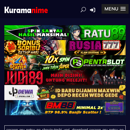
MENU
cocoon aru natsu no shoujo-tachi yori, download cocoon aru natsu no