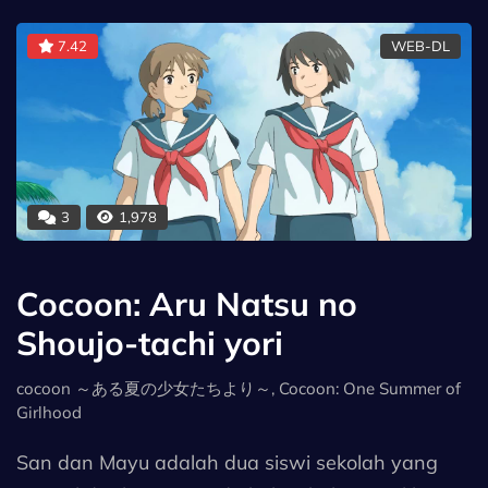
7.42
WEB-DL
3
1,978
Cocoon: Aru Natsu no
Shoujo-tachi yori
cocoon ～ある夏の少女たちより～, Cocoon: One Summer of
Girlhood
San dan Mayu adalah dua siswi sekolah yang