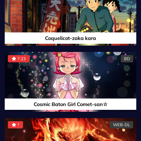
Coquelicot-zaka kara
7.23
BD
Cosmic Baton Girl Comet-san☆
?
WEB-DL