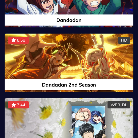
Dandadan
8.58
HD
Dandadan 2nd Season
7.44
WEB-DL