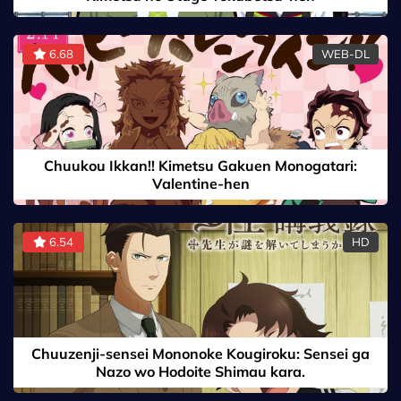
6.68
WEB-DL
Chuukou Ikkan!! Kimetsu Gakuen Monogatari:
Valentine-hen
6.54
HD
Chuuzenji-sensei Mononoke Kougiroku: Sensei ga
Nazo wo Hodoite Shimau kara.