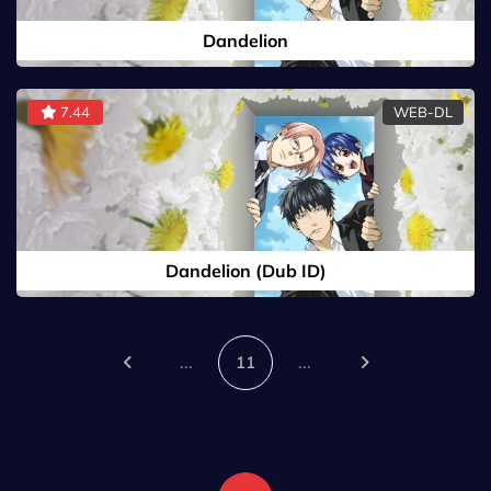
Dandelion
7.44
WEB-DL
Dandelion (Dub ID)
...
11
...