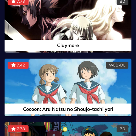
7.73
BD
Claymore
7.42
WEB-DL
Cocoon: Aru Natsu no Shoujo-tachi yori
7.78
BD