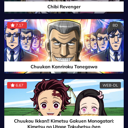
Chibi Revenger
7.17
BD
Chuukan Kanriroku Tonegawa
6.67
WEB-DL
Chuukou Ikkan!! Kimetsu Gakuen Monogatari:
Kimetsu no Utage Tokubetsu-hen