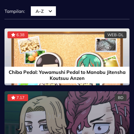
Tampilan:
A-Z
6.38
WEB-DL
Chiba Pedal: Yowamushi Pedal to Manabu Jitensha
Koutsuu Anzen
7.17
BD