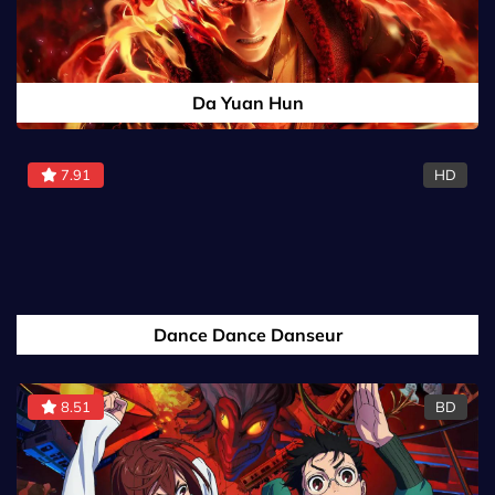
Da Yuan Hun
7.91
HD
Dance Dance Danseur
8.51
BD