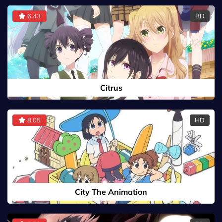
6.43
BD
Citrus
8.05
HD
City The Animation