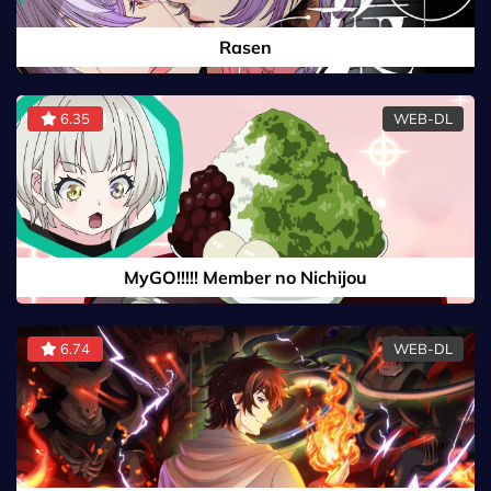
Rasen
6.35
WEB-DL
MyGO!!!!! Member no Nichijou
6.74
WEB-DL