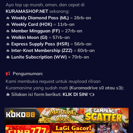
Ayo top up murah, aman, dan cepat di
KURAMASHOP.NET
sekarang:
🔥
Weekly Diamond Pass (ML)
=
26rb-an
🔥
Weekly Card (HOK)
=
11rb-an
🔥
Member Mingguan (FF)
=
27rb-an
🔥
Welkin Moon (GI)
=
57rb-an
🔥
Express Supply Pass (HSR)
=
56rb-an
🔥
Inter-Knot Membership (ZZZ)
=
60rb-an
🔥
Lunite Subscription (WW)
= 70rb-an
Pengumuman:
Kami membuka request untuk reupload rilisan
Kuramanime yang sudah mati
(Kuramadrive s0 atau s3):
🔥 Silakan isi form berikut:
KLIK DI SINI
👈