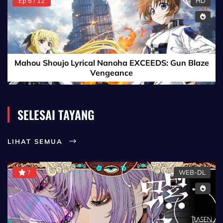
Ep 6 / 12
HD
Mahou Shoujo Lyrical Nanoha EXCEEDS: Gun Blaze
Vengeance
SELESAI TAYANG
LIHAT SEMUA
?
WEB-DL