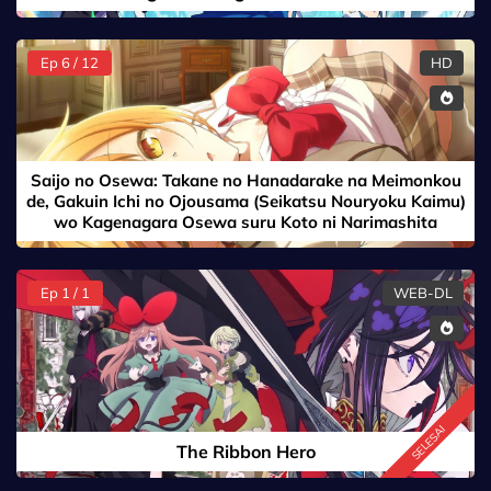
Ep 6 / 12
HD
Saijo no Osewa: Takane no Hanadarake na Meimonkou
de, Gakuin Ichi no Ojousama (Seikatsu Nouryoku Kaimu)
wo Kagenagara Osewa suru Koto ni Narimashita
Ep 1 / 1
WEB-DL
SELESAI
The Ribbon Hero