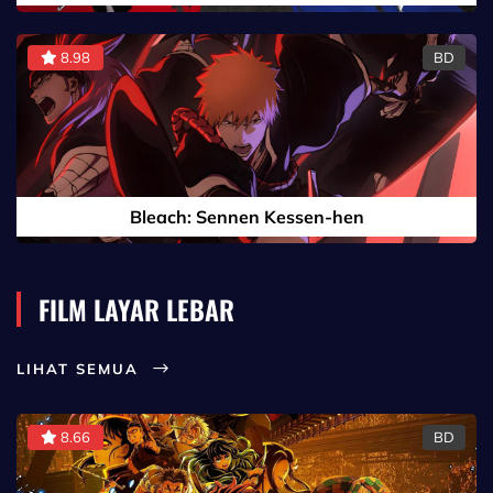
8.98
BD
Bleach: Sennen Kessen-hen
FILM LAYAR LEBAR
LIHAT SEMUA
8.66
BD