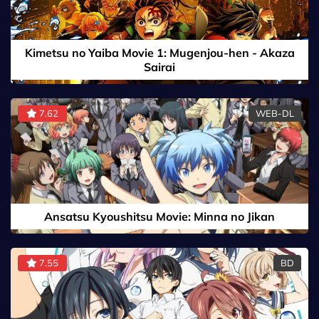
Kimetsu no Yaiba Movie 1: Mugenjou-hen - Akaza
Sairai
7.62
WEB-DL
Ansatsu Kyoushitsu Movie: Minna no Jikan
7.55
BD