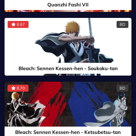
Quanzhi Fashi VII
8.67
BD
Bleach: Sennen Kessen-hen - Soukoku-tan
8.70
BD
Bleach: Sennen Kessen-hen - Ketsubetsu-tan