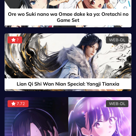
Ore wo Suki nano wa Omae dake ka yo: Oretachi no
Game Set
?
WEB-DL
Lian Qi Shi Wan Nian Special: Yangji Tianxia
7.72
WEB-DL