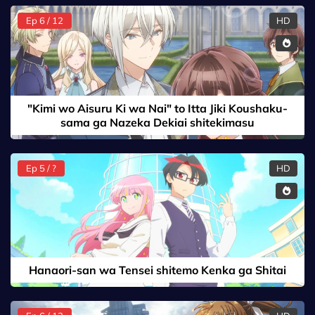
Ep 6 / 12
HD
"Kimi wo Aisuru Ki wa Nai" to Itta Jiki Koushaku-
sama ga Nazeka Dekiai shitekimasu
Ep 5 / ?
HD
Hanaori-san wa Tensei shitemo Kenka ga Shitai